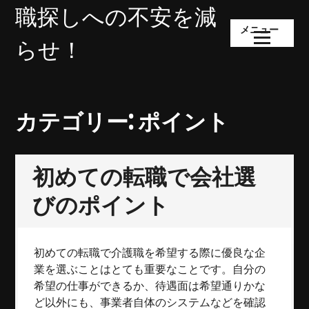
コ
職探しへの不安を減
ン
メニュー
テ
らせ！
ン
ツ
へ
ス
カテゴリー:
ポイント
キ
ッ
プ
初めての転職で会社選
びのポイント
初めての転職で介護職を希望する際に優良な企
業を選ぶことはとても重要なことです。自分の
希望の仕事ができるか、待遇面は希望通りかな
ど以外にも、事業者自体のシステムなどを確認